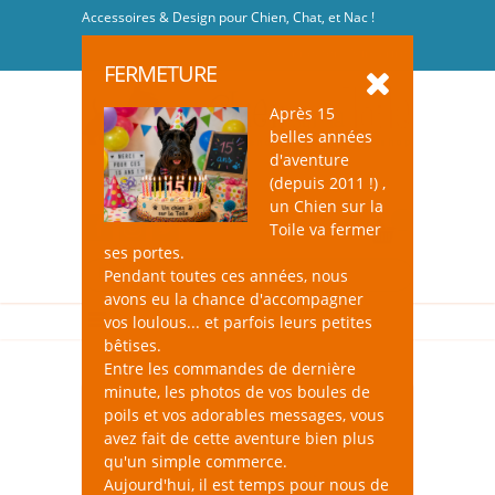
Accessoires & Design pour Chien, Chat, et Nac !
Se connecter
-
S'inscrire
FERMETURE
Après 15
belles années
d'aventure
(depuis 2011 !) ,
un Chien sur la
0
Toile va fermer
ses portes.
Pendant toutes ces années, nous
avons eu la chance d'accompagner
vos loulous... et parfois leurs petites
bêtises.
Entre les commandes de dernière
minute, les photos de vos boules de
poils et vos adorables messages, vous
avez fait de cette aventure bien plus
qu'un simple commerce.
Aujourd'hui, il est temps pour nous de