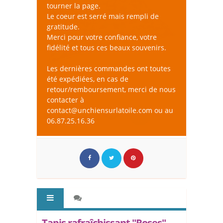
tourner la page.
Le coeur est serré mais rempli de
gratitude.
Merci pour votre confiance, votre
fidélité et tous ces beaux souvenirs.
Les dernières commandes ont toutes
été expédiées, en cas de
retour/remboursement, merci de nous
contacter à
contact@unchiensurlatoile.com ou au
06.87.25.16.36
Tapis rafraîchissant "Roses" -