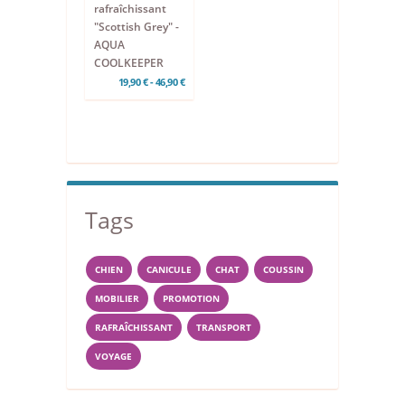
rafraîchissant
"Scottish Grey" -
AQUA
COOLKEEPER
19,90 € - 46,90 €
Tags
CHIEN
CANICULE
CHAT
COUSSIN
MOBILIER
PROMOTION
RAFRAÎCHISSANT
TRANSPORT
VOYAGE