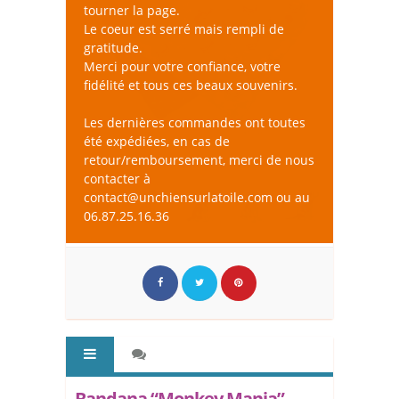
tourner la page.
Le coeur est serré mais rempli de
gratitude.
Merci pour votre confiance, votre
fidélité et tous ces beaux souvenirs.
Les dernières commandes ont toutes
été expédiées, en cas de
retour/remboursement, merci de nous
contacter à
contact@unchiensurlatoile.com ou au
06.87.25.16.36
Bandana “Monkey Mania” -