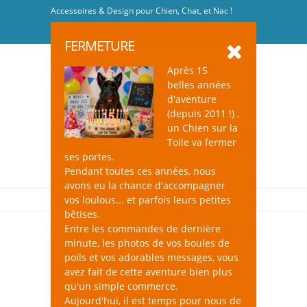
Accessoires & Design pour Chien, Chat, et Nac !
Se connecter
-
S'inscrire
FERMETURE
Après 15
belles années
d'aventure
(depuis 2011 !) ,
un Chien sur la
0
Toile va fermer
ses portes.
Pendant toutes ces années, nous
avons eu la chance d'accompagner
vos loulous... et parfois leurs petites
bêtises.
Entre les commandes de dernière
minute, les photos de vos boules de
poils et vos adorables messages, vous
avez fait de cette aventure bien plus
qu'un simple commerce.
Aujourd'hui, il est temps pour nous de