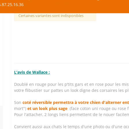
.87.25.16.36
Bandanas, Casquettes & Bonnets pour Chien
Certaines variantes sont indisponibles
L’avis de Wallace :
Doublé en rouge pour les p’tits gars et en rose pour les mis
votre flibustier sur pattes un look digne des corsaires les p
Son
coté réversible permettra à votre chien d'alterner en
mort")
et un look plus sage
(face coton uni rouge ou rose f
Pour l'attacher, 2 longs liens permettent de le nouer facile
Convient aussi aux chats le temps d'une photo ou d'une occas