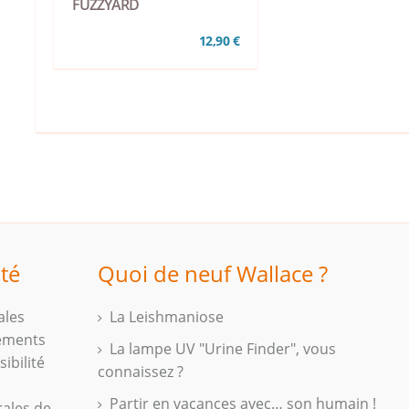
FUZZYARD
12,90 €
ité
Quoi de neuf Wallace ?
ales
La Leishmaniose
iements
La lampe UV "Urine Finder", vous
ibilité
connaissez ?
Partir en vacances avec… son humain !
rales de