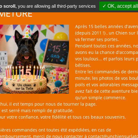
 scroll,
you are allowing all third-party services
✓ OK, accept all
METURE
Après 15 belles années d'aven
(depuis 2011 !) , un Chien sur l
va fermer ses portes.
Pendant toutes ces années, n
avons eu la chance d'accomp
BOUTIQUE NAC
NOUVEAUTÉS
BLOG
CONTACT
vos loulous... et parfois leurs 
bêtises.
un Chien sur la Toile
Catalogue
Bandanas,
Entre les commandes de dern
minute, les photos de vos bou
poils et vos adorables messag
avez fait de cette aventure bi
qu'un simple commerce.
PRODUIT
AVIS CLIENT
hui, il est temps pour nous de tourner la page.
 est serré mais rempli de gratitude.
Bandana "Pirate des Mers"
ur votre confiance, votre fidélité et tous ces beaux souvenirs.
15,90 € - 17,90 €
nières commandes ont toutes été expédiées, en cas de
remboursement, merci de nous contacter à contact@unchiensurlato