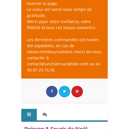
tourner la page.
Le coeur est serré mais rempli de
gratitude.
Merci pour votre confiance, votre
fidélité et tous ces beaux souvenirs.
Les dernières commandes ont toutes
été expédiées, en cas de
retour/remboursement, merci de nous
contacter à
contact@unchiensurlatoile.com ou au
06.87.25.16.36
Poisson & Souris de Noël