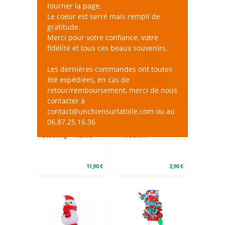
tourner la page.
Le coeur est serré mais rempli de
gratitude.
Merci pour votre confiance, votre
fidélité et tous ces beaux souvenirs.
Les dernières commandes ont toutes
été expédiées, en cas de
retour/remboursement, merci de nous
contacter à
contact@unchiensurlatoile.com ou au
Patte de noël
Biscuit Bonhomme
06.87.25.16.36
"Holiday Paw
Pain d’épices -
Stocking" - KONG
WOUAPY
11,90 €
3,90 €