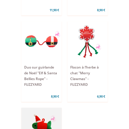
11,90 €
8,90 €
Duo sur guirlande
Flocon à l’herbe à
de Noël "Elf & Santa
chat "Merry
Bellies Rope" -
Clawmas" -
FUZZYARD
FUZZYARD
8,90 €
6,90 €