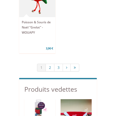
Poisson & Souris de
Noël "Grelot" -
WOUAPY
3,90 €
1
2
3
Produits vedettes