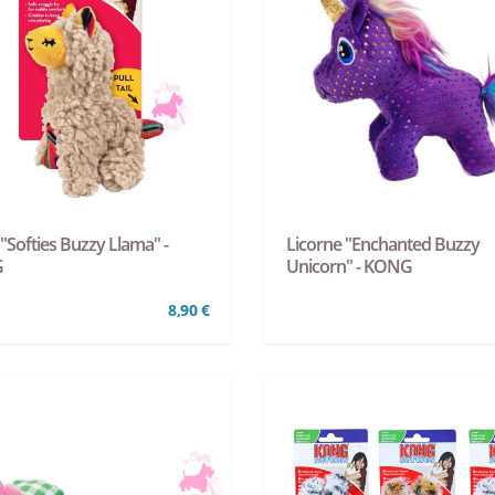
"Softies Buzzy Llama" -
Licorne "Enchanted Buzzy
G
Unicorn" - KONG
8,90 €