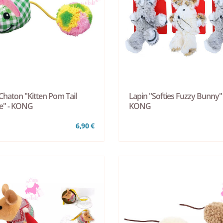
Chaton "Kitten Pom Tail
Lapin "Softies Fuzzy Bunny" 
e" - KONG
KONG
6,90 €