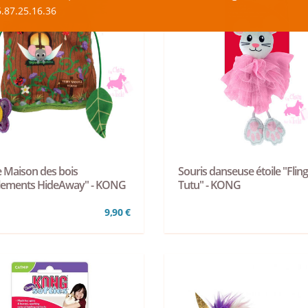
.87.25.16.36
 Maison des bois
Souris danseuse étoile "Flin
lements HideAway" - KONG
Tutu" - KONG
9,90 €