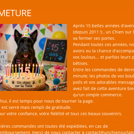
METURE
Après 15 belles années d'aven
(depuis 2011 !) , un Chien sur l
va fermer ses portes.
Pendant toutes ces années, n
avons eu la chance d'accomp
BOUTIQUE NAC
NOUVEAUTÉS
BLOG
CONTACT
vos loulous... et parfois leurs 
bêtises.
Entre les commandes de dern
minute, les photos de vos bou
poils et vos adorables messag
avez fait de cette aventure bi
SHLIST CHAT
qu'un simple commerce.
hui, il est temps pour nous de tourner la page.
 est serré mais rempli de gratitude.
ur votre confiance, votre fidélité et tous ces beaux souvenirs.
nières commandes ont toutes été expédiées, en cas de
remboursement, merci de nous contacter à contact@unchiensurlato