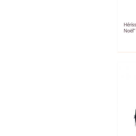
Héris
Noël"