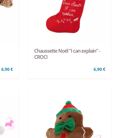
Chaussette Noël "I can explain" -
CROCI
6,90 €
6,90 €