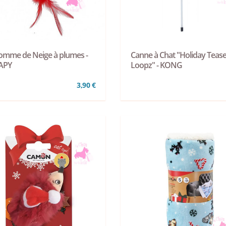
mme de Neige à plumes -
Canne à Chat "Holiday Tease
APY
Loopz" - KONG
3,90 €