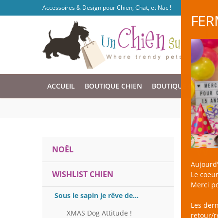
Accessoires & Design pour Chien, Chat, et Nac !
FER
ACCUEIL
BOUTIQUE CHIEN
BOUTIQUE CHAT
WI
NOËL
Aujourd'
WISHLIST CHIEN
Le coeur
Merci po
Sous le sapin je rêve de...
Les der
XMAS Dog Attitude !
retour/