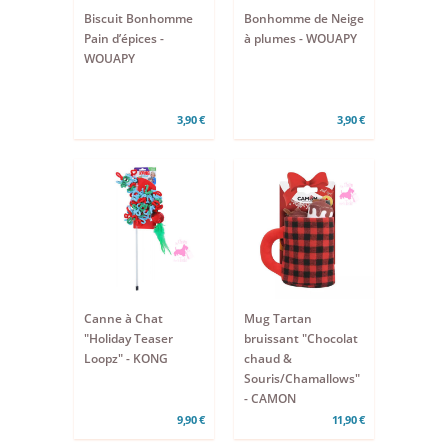
Biscuit Bonhomme
Bonhomme de Neige
Pain d’épices -
à plumes - WOUAPY
WOUAPY
3,90 €
3,90 €
Canne à Chat
Mug Tartan
"Holiday Teaser
bruissant "Chocolat
Loopz" - KONG
chaud &
Souris/Chamallows"
- CAMON
9,90 €
11,90 €