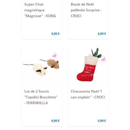
Super-Chat
Boule de Noël
magnétique
pailletée Surprise -
"Magnicat" - KONG
CROCI
8,90 €
6,90 €
Lot de 2 Souris
Chaussette Noël "I
"Topolini Bouclette"
can explain" - CROCI
- FERRIBIELLA
6,90 €
6,90 €