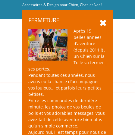
Accessoires & Design pour Chien, Chat, et Nac !
Se connecter
-
S'inscrire
FERMETURE
Après 15
belles années
d'aventure
(depuis 2011 !) ,
un Chien sur la
0
Toile va fermer
ses portes.
Pendant toutes ces années, nous
avons eu la chance d'accompagner
vos loulous... et parfois leurs petites
bêtises.
Entre les commandes de dernière
minute, les photos de vos boules de
Sous le sapin je rêve de...
poils et vos adorables messages, vous
avez fait de cette aventure bien plus
qu'un simple commerce.
Aujourd'hui, il est temps pour nous de