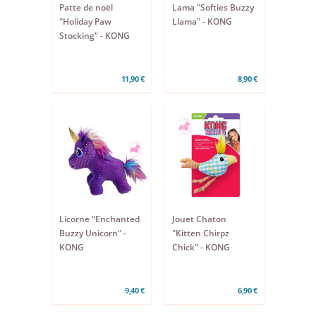
Patte de noël
Lama "Softies Buzzy
"Holiday Paw
Llama" - KONG
Stocking" - KONG
11,90 €
8,90 €
Licorne "Enchanted
Jouet Chaton
Buzzy Unicorn" -
"Kitten Chirpz
KONG
Chick" - KONG
9,40 €
6,90 €