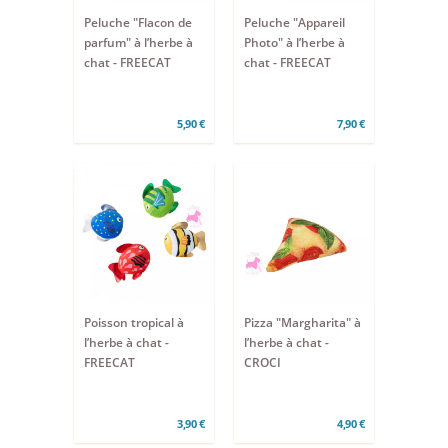
Peluche "Flacon de
Peluche "Appareil
parfum" à l’herbe à
Photo" à l’herbe à
chat - FREECAT
chat - FREECAT
5,90 €
7,90 €
Poisson tropical à
Pizza "Margharita" à
l’herbe à chat -
l’herbe à chat -
FREECAT
CROCI
3,90 €
4,90 €