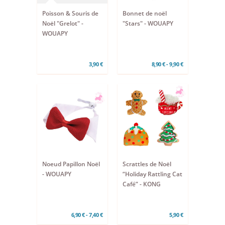
Poisson & Souris de
Bonnet de noël
Noël "Grelot" -
"Stars" - WOUAPY
WOUAPY
3,90 €
8,90 € - 9,90 €
Noeud Papillon Noël
Scrattles de Noël
- WOUAPY
“Holiday Rattling Cat
Café” - KONG
6,90 € - 7,40 €
5,90 €