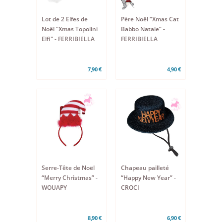
Lot de 2 Elfes de
Père Noël “Xmas Cat
Noël "Xmas Topolini
Babbo Natale” -
Elfi" - FERRIBIELLA
FERRIBIELLA
7,90 €
4,90 €
Serre-Tête de Noël
Chapeau pailleté
“Merry Christmas” -
“Happy New Year” -
WOUAPY
CROCI
8,90 €
6,90 €