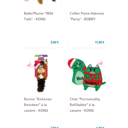
Balle/Plume “Wild
Collier Porte-Adresse
Tails” - KONG
"Party" - BOBBY
5,90 €
11,90 €
Renne “Kickeroo
Chat “Purrsonality
Reindeer” à la
Refillables” à la
cataire - KONG
cataire - KONG
7,90 €
6,90 €