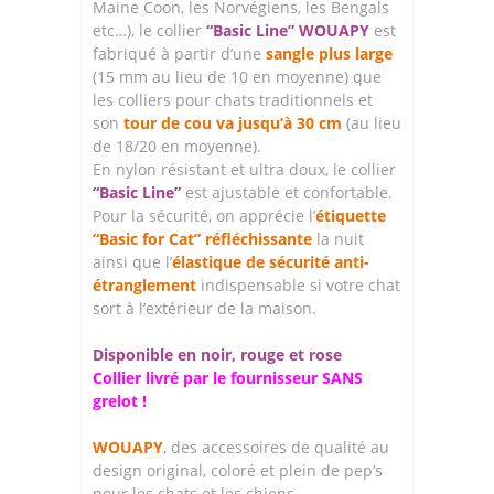
Maine Coon, les Norvégiens, les Bengals
etc…), le collier
“Basic Line” WOUAPY
est
fabriqué à partir d’une
sangle plus large
(15 mm au lieu de 10 en moyenne) que
les colliers pour chats traditionnels et
son
tour de cou va jusqu’à 30 cm
(au lieu
de 18/20 en moyenne).
En nylon résistant et ultra doux, le collier
“Basic Line”
est ajustable et confortable.
Pour la sécurité, on apprécie l’
étiquette
“Basic for Cat” réfléchissante
la nuit
ainsi que l’
élastique de sécurité anti-
étranglement
indispensable si votre chat
sort à l’extérieur de la maison.
Disponible en noir, rouge et rose
Collier livré par le fournisseur SANS
grelot !
WOUAPY
, des accessoires de qualité au
design original, coloré et plein de pep’s
pour les chats et les chiens.