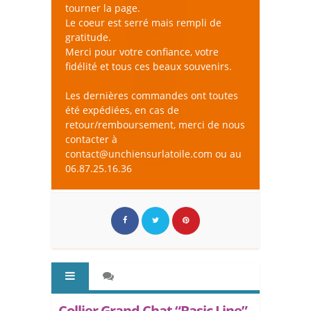
tourner la page.
Le coeur est serré mais rempli de
gratitude.
Merci pour votre confiance, votre
fidélité et tous ces beaux souvenirs.
Les dernières commandes ont toutes
été expédiées, en cas de
retour/remboursement, merci de nous
contacter à
contact@unchiensurlatoile.com ou au
06.87.25.16.36
Collier Grand Chat “Basic Line”