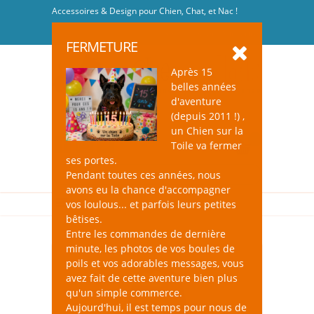
Accessoires & Design pour Chien, Chat, et Nac !
Se connecter
-
S'inscrire
FERMETURE
Après 15
belles années
d'aventure
(depuis 2011 !) ,
un Chien sur la
0
Toile va fermer
ses portes.
Pendant toutes ces années, nous
avons eu la chance d'accompagner
vos loulous... et parfois leurs petites
bêtises.
Entre les commandes de dernière
minute, les photos de vos boules de
poils et vos adorables messages, vous
avez fait de cette aventure bien plus
qu'un simple commerce.
Aujourd'hui, il est temps pour nous de