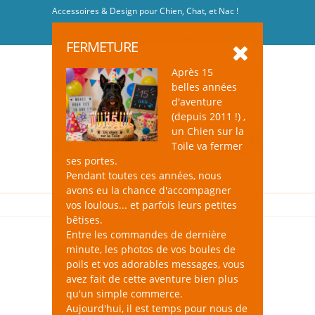
Accessoires & Design pour Chien, Chat, et Nac !
Se connecter
-
S'inscrire
FERMETURE
Après 15
belles années
d'aventure
(depuis 2011 !) ,
un Chien sur la
0
Toile va fermer
ses portes.
Pendant toutes ces années, nous
avons eu la chance d'accompagner
vos loulous... et parfois leurs petites
bêtises.
Entre les commandes de dernière
minute, les photos de vos boules de
Colliers pour Chat
poils et vos adorables messages, vous
avez fait de cette aventure bien plus
un Chien sur la Toile vous présente une
qu'un simple commerce.
chouette sélection de colliers modernes
Aujourd'hui, il est temps pour nous de