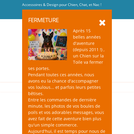
Accessoires & Design pour Chien, Chat, et Nac !
Se connecter
-
S'inscrire
FERMETURE
Après 15
belles années
d'aventure
(depuis 2011 !) ,
un Chien sur la
0
Toile va fermer
ses portes.
Pendant toutes ces années, nous
avons eu la chance d'accompagner
vos loulous... et parfois leurs petites
bêtises.
Entre les commandes de dernière
minute, les photos de vos boules de
poils et vos adorables messages, vous
avez fait de cette aventure bien plus
qu'un simple commerce.
Aujourd'hui, il est temps pour nous de