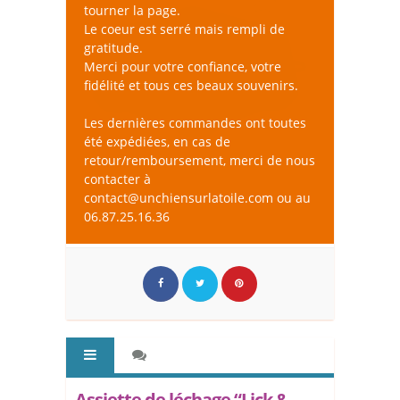
tourner la page.
Le coeur est serré mais rempli de
gratitude.
Merci pour votre confiance, votre
fidélité et tous ces beaux souvenirs.
Les dernières commandes ont toutes
été expédiées, en cas de
retour/remboursement, merci de nous
contacter à
contact@unchiensurlatoile.com ou au
06.87.25.16.36
Assiette de léchage “Lick &