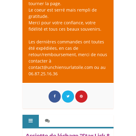
tourner la page.
Le coeur est serré mais rempli de
gratitude.
Merci pour votre confiance, votre
fidélité et tous ces beaux souvenirs.
Les dernières commandes ont toutes
été expédiées, en cas de
retour/remboursement, merci de nous
contacter à
contact@unchiensurlatoile.com ou au
06.87.25.16.36
Assiette de léchage "Star Lick &