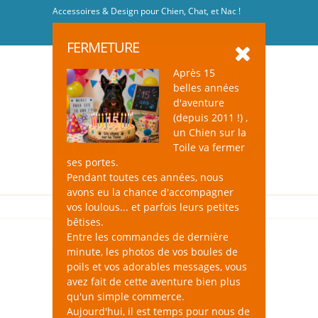
Accessoires & Design pour Chien, Chat, et Nac !
Se connecter
-
S'inscrire
FERMETURE
Après 15
belles années
d'aventure
(depuis 2011 !) ,
un Chien sur la
0
Toile va fermer
ses portes.
Pendant toutes ces années, nous
avons eu la chance d'accompagner
vos loulous... et parfois leurs petites
bêtises.
Entre les commandes de dernière
minute, les photos de vos boules de
poils et vos adorables messages, vous
avez fait de cette aventure bien plus
qu'un simple commerce.
Aujourd'hui, il est temps pour nous de