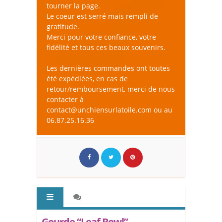
tourner la page.
Le coeur est serré mais rempli de
gratitude.
Merci pour votre confiance, votre
fidélité et tous ces beaux souvenirs.
Les dernières commandes ont toutes
été expédiées, en cas de
retour/remboursement, merci de nous
contacter à
contact@unchiensurlatoile.com ou au
06.87.25.16.36
Gourde “Leaf Bowl” -