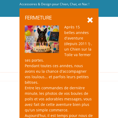
Accessoires & Design pour Chien, Chat, et Nac !
Se connecter
-
S'inscrire
FERMETURE
Après 15
belles années
d'aventure
(depuis 2011 !) ,
un Chien sur la
0
Toile va fermer
ses portes.
Pendant toutes ces années, nous
avons eu la chance d'accompagner
vos loulous... et parfois leurs petites
bêtises.
Entre les commandes de dernière
minute, les photos de vos boules de
poils et vos adorables messages, vous
avez fait de cette aventure bien plus
qu'un simple commerce.
Aujourd'hui, il est temps pour nous de