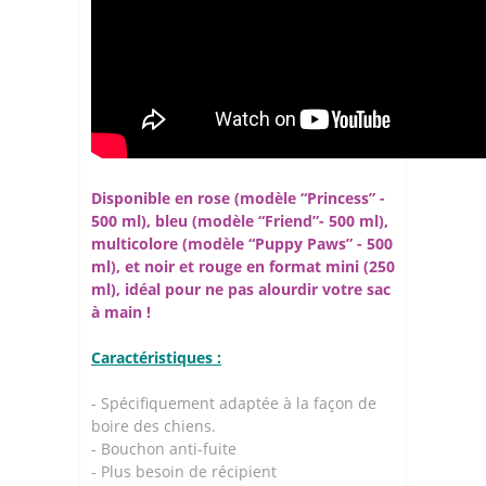
Disponible en rose (modèle “Princess” -
500 ml), bleu (modèle “Friend”- 500 ml),
multicolore (modèle “Puppy Paws” - 500
ml), et noir et rouge en format mini (250
ml), idéal pour ne pas alourdir votre sac
à main !
Caractéristiques :
- Spécifiquement adaptée à la façon de
boire des chiens.
- Bouchon anti-fuite
- Plus besoin de récipient