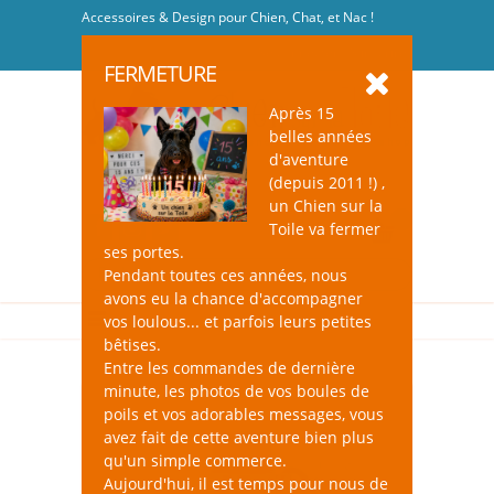
Accessoires & Design pour Chien, Chat, et Nac !
Se connecter
-
S'inscrire
FERMETURE
Après 15
belles années
d'aventure
(depuis 2011 !) ,
un Chien sur la
0
Toile va fermer
ses portes.
Pendant toutes ces années, nous
avons eu la chance d'accompagner
vos loulous... et parfois leurs petites
bêtises.
Entre les commandes de dernière
minute, les photos de vos boules de
poils et vos adorables messages, vous
avez fait de cette aventure bien plus
qu'un simple commerce.
Aujourd'hui, il est temps pour nous de