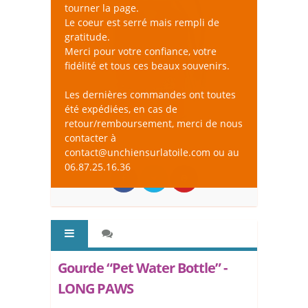
tourner la page.
Le coeur est serré mais rempli de
gratitude.
Merci pour votre confiance, votre
fidélité et tous ces beaux souvenirs.
Les dernières commandes ont toutes
été expédiées, en cas de
retour/remboursement, merci de nous
contacter à
contact@unchiensurlatoile.com ou au
06.87.25.16.36
Gourde “Pet Water Bottle” -
LONG PAWS