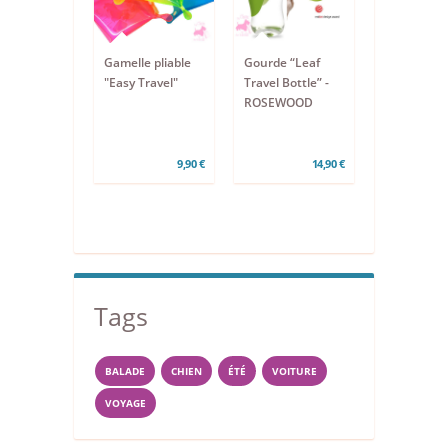
Gamelle pliable
Gourde “Leaf
"Easy Travel"
Travel Bottle” -
ROSEWOOD
9,90 €
14,90 €
Tags
BALADE
CHIEN
ÉTÉ
VOITURE
VOYAGE