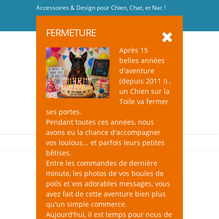
Accessoires & Design pour Chien, Chat, et Nac !
Se connecter
-
S'inscrire
FERMETURE
Après 15
belles années
d'aventure
(depuis 2011 !) ,
un Chien sur la
0
Toile va fermer
ses portes.
Pendant toutes ces années, nous
avons eu la chance d'accompagner
vos loulous... et parfois leurs petites
bêtises.
Entre les commandes de dernière
minute, les photos de vos boules de
poils et vos adorables messages, vous
avez fait de cette aventure bien plus
qu'un simple commerce.
Aujourd'hui, il est temps pour nous de