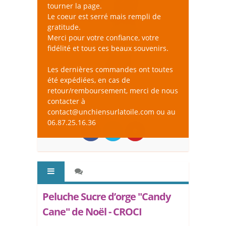
tourner la page.
Le coeur est serré mais rempli de
gratitude.
Merci pour votre confiance, votre
fidélité et tous ces beaux souvenirs.
Les dernières commandes ont toutes
été expédiées, en cas de
retour/remboursement, merci de nous
contacter à
contact@unchiensurlatoile.com ou au
06.87.25.16.36
Peluche Sucre d’orge "Candy
Cane" de Noël - CROCI