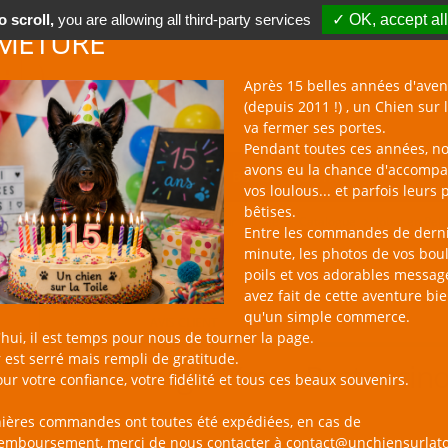
 scroll,
you are allowing all third-party services
✓ OK, accept all
METURE
Après 15 belles années d'aven
(depuis 2011 !) , un Chien sur l
va fermer ses portes.
Pendant toutes ces années, n
avons eu la chance d'accomp
BOUTIQUE NAC
NOUVEAUTÉS
BLOG
CONTACT
vos loulous... et parfois leurs 
bêtises.
un Chien sur la Toile
Catalogue
Jouet en Pel
Entre les commandes de dern
minute, les photos de vos bou
poils et vos adorables messag
avez fait de cette aventure bi
qu'un simple commerce.
PRODUIT
AVIS CLIENT
hui, il est temps pour nous de tourner la page.
 est serré mais rempli de gratitude.
Sucre d’orge "Xmas Bastoncino
ur votre confiance, votre fidélité et tous ces beaux souvenirs.
8,90 €
nières commandes ont toutes été expédiées, en cas de
remboursement, merci de nous contacter à contact@unchiensurlato