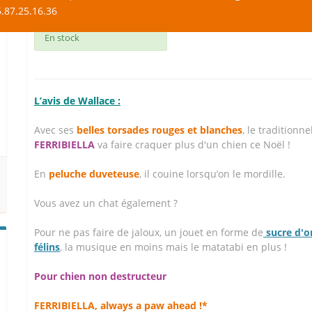
.87.25.16.36
Jouet en Peluche pour Chien
En stock
L’avis de Wallace :
Avec ses
belles torsades rouges et blanches
, le traditionn
FERRIBIELLA
va faire craquer plus d'un chien ce Noël !
En
peluche duveteuse
, il couine lorsqu’on le mordille.
Vous avez un chat également ?
Pour ne pas faire de jaloux, un jouet en forme de
sucre d'or
félins
, la musique en moins mais le matatabi en plus !
Pour chien non destructeur
FERRIBIELLA, always a paw ahead !*