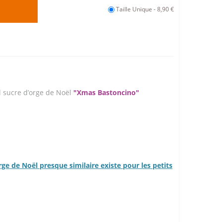
Taille Unique - 8,90 €
el sucre d’orge de Noël
"Xmas Bastoncino"
ge de Noël presque similaire existe pour les petits