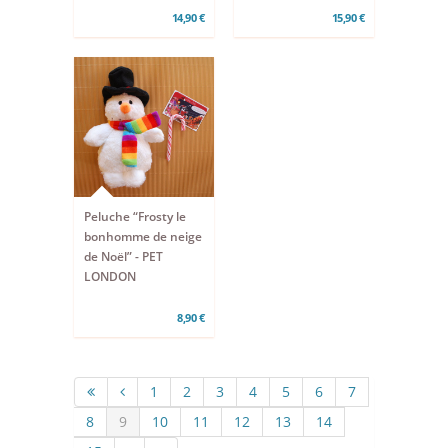
14,90 €
15,90 €
Peluche “Frosty le
bonhomme de neige
de Noël” - PET
LONDON
8,90 €
1
2
3
4
5
6
7
8
9
10
11
12
13
14