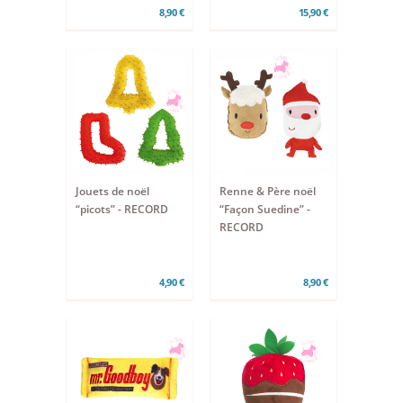
8,90 €
15,90 €
Jouets de noël
Renne & Père noël
“picots” - RECORD
“Façon Suedine” -
RECORD
4,90 €
8,90 €