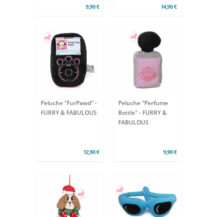
9,90 €
14,90 €
Peluche "FurPawd" -
Peluche "Perfume
FURRY & FABULOUS
Bottle" - FURRY &
FABULOUS
12,90 €
9,90 €