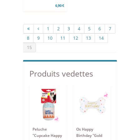
6,90 €
1
2
3
4
5
6
7
8
9
10
11
12
13
14
15
Produits vedettes
Peluche
Os Happy
"Cupcake Happy
Birthday "Gold