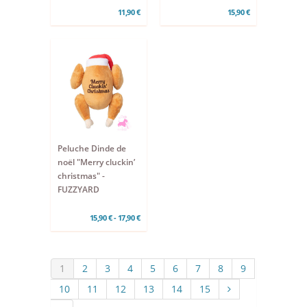
11,90 €
15,90 €
Peluche Dinde de
noël "Merry cluckin’
christmas" -
FUZZYARD
15,90 € - 17,90 €
1
2
3
4
5
6
7
8
9
10
11
12
13
14
15