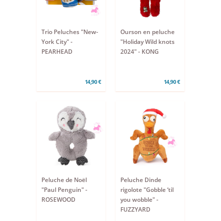
Trio Peluches "New-
Ourson en peluche
York City" -
"Holiday Wild knots
PEARHEAD
2024" - KONG
14,90 €
14,90 €
Peluche de Noël
Peluche Dinde
"Paul Penguin" -
rigolote "Gobble ‘til
ROSEWOOD
you wobble" -
FUZZYARD