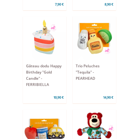
7,90 €
8,90 €
Gâteau dodu Happy
Trio Peluches
Birthday "Gold
"Tequila" -
Candle" -
PEARHEAD
FERRIBIELLA
10,90 €
14,90 €