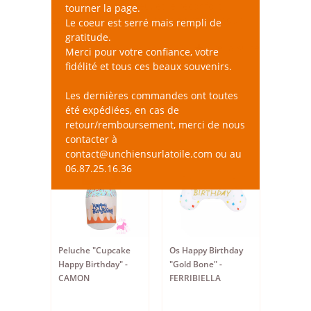
allient l’affectif, le jeu, et le réconfort.
tourner la page.
Large choix de couleurs et de styles pour
Le coeur est serré mais rempli de
plaire aux chiens de toutes tailles et de
gratitude.
caractères divers et variés.
Lire la suite
Merci pour votre confiance, votre
fidélité et tous ces beaux souvenirs.
Les dernières commandes ont toutes
été expédiées, en cas de
retour/remboursement, merci de nous
contacter à
contact@unchiensurlatoile.com ou au
06.87.25.16.36
Peluche "Cupcake
Os Happy Birthday
Happy Birthday" -
"Gold Bone" -
CAMON
FERRIBIELLA