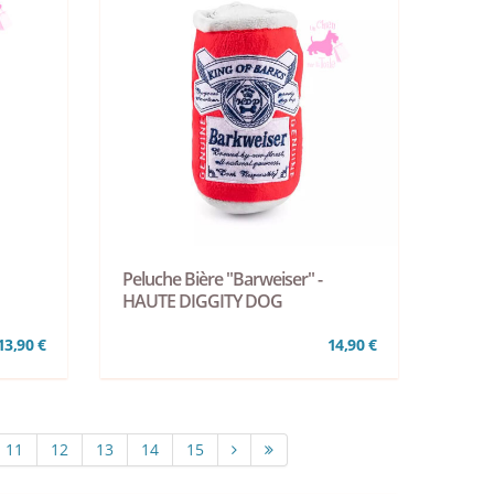
Peluche Bière "Barweiser" -
HAUTE DIGGITY DOG
13,90 €
14,90 €
11
12
13
14
15