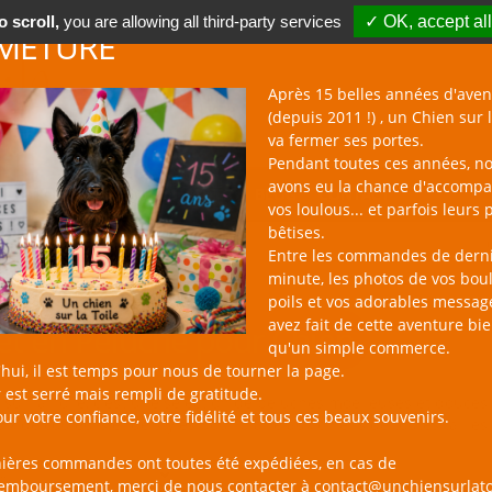
 scroll,
you are allowing all third-party services
✓ OK, accept all
METURE
Après 15 belles années d'aven
(depuis 2011 !) , un Chien sur l
va fermer ses portes.
Pendant toutes ces années, n
avons eu la chance d'accomp
BOUTIQUE NAC
NOUVEAUTÉS
BLOG
CONTACT
vos loulous... et parfois leurs 
bêtises.
Entre les commandes de dern
minute, les photos de vos bou
poils et vos adorables messag
avez fait de cette aventure bi
et en Peluche pour Chien
qu'un simple commerce.
hui, il est temps pour nous de tourner la page.
 est serré mais rempli de gratitude.
sur la Toile, c'est une sélection de peluches moelleuses et douces à câ
ur votre confiance, votre fidélité et tous ces beaux souvenirs.
ix de couleurs et de styles pour plaire aux chiens de toutes tailles 
nières commandes ont toutes été expédiées, en cas de
remboursement, merci de nous contacter à contact@unchiensurlato