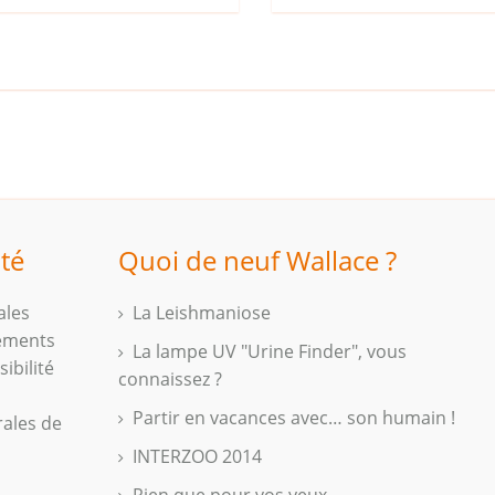
ité
Quoi de neuf Wallace ?
ales
La Leishmaniose
iements
La lampe UV "Urine Finder", vous
ibilité
connaissez ?
Partir en vacances avec… son humain !
rales de
INTERZOO 2014
Rien que pour vos yeux...