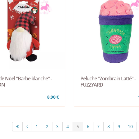
de Nöel "Barbe blanche" -
Peluche "Zombrain Latté" -
ON
FUZZYARD
8,90 €
1
2
3
4
5
6
7
8
9
10