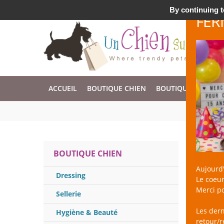
Accessoires & Design pour Chien, Chat, et Nac !
By continuing to
FER
ACCUEIL
BOUTIQUE CHIEN
BOUTIQUE CHAT
Jou
BOUTIQUE CHIEN
Aujourd'
Dressing
Le coeur
un Chien 
Merci po
Large cho
Sellerie
Les der
Hygiène & Beauté
retour/