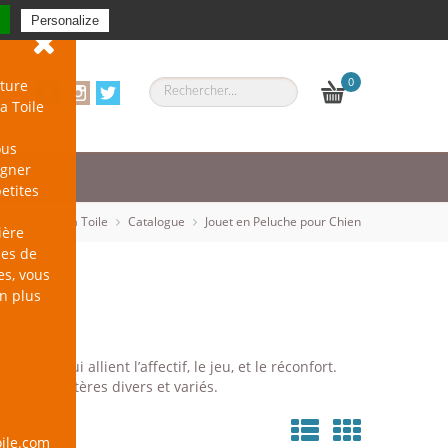
Se connecter
-
S'inscrire
Personalize
0
ture
a Toile
ous
agner
petites
un Chien sur la Toile
Catalogue
Jouet en Peluche pour Chien
ière
les de
es, vous
en plus
liner qui allient l’affectif, le jeu, et le réconfort.
et de caractères divers et variés.
ile.com