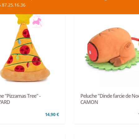
.87.25.16.36
he "Pizzamas Tree" -
Peluche "Dinde farcie de Noë
YARD
CAMON
14,90 €