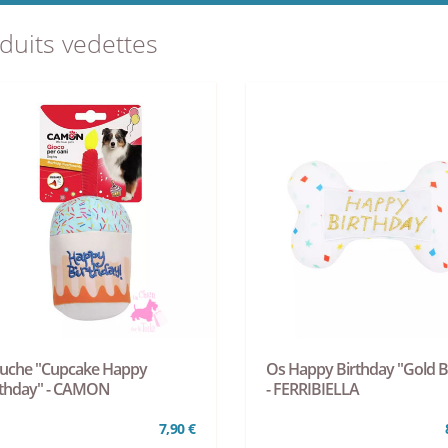
duits vedettes
luche "Cupcake Happy
Os Happy Birthday "Gold 
rthday" - CAMON
- FERRIBIELLA
7,90 €