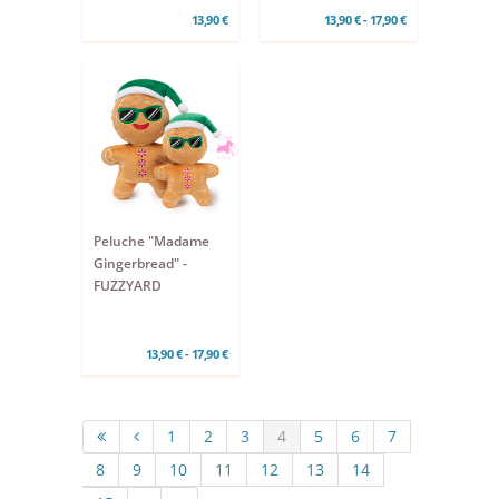
13,90 €
13,90 € - 17,90 €
Peluche "Madame
Gingerbread" -
FUZZYARD
13,90 € - 17,90 €
1
2
3
4
5
6
7
8
9
10
11
12
13
14