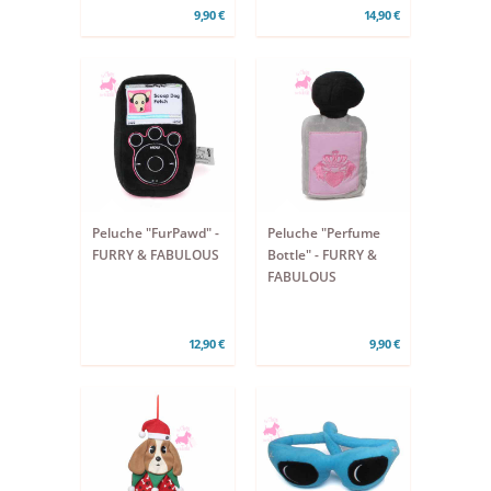
9,90 €
14,90 €
Peluche "FurPawd" -
Peluche "Perfume
FURRY & FABULOUS
Bottle" - FURRY &
FABULOUS
12,90 €
9,90 €