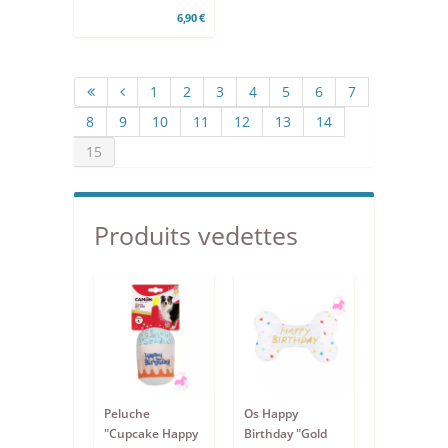
6,90 €
1
2
3
4
5
6
7
8
9
10
11
12
13
14
15
Produits vedettes
Peluche
Os Happy
"Cupcake Happy
Birthday "Gold