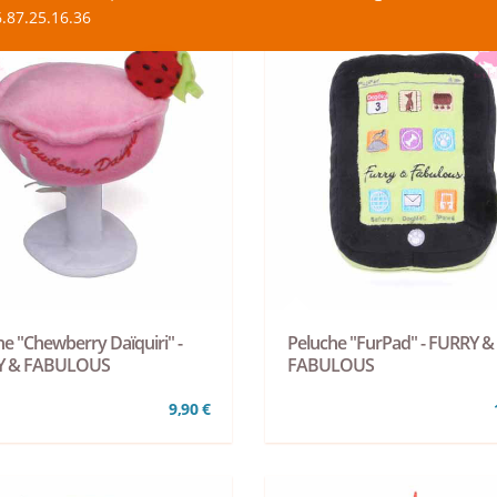
.87.25.16.36
e "Chewberry Daïquiri" -
Peluche "FurPad" - FURRY &
Y & FABULOUS
FABULOUS
9,90 €