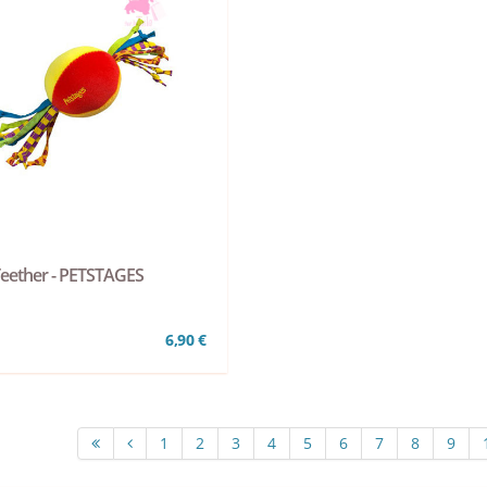
Teether - PETSTAGES
6,90 €
1
2
3
4
5
6
7
8
9