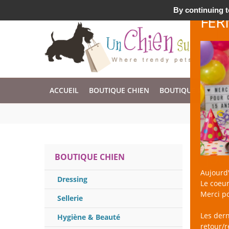
Accessoires & Design pour Chien, Chat, et Nac !
By continuing to
FER
ACCUEIL
BOUTIQUE CHIEN
BOUTIQUE CHAT
Jou
BOUTIQUE CHIEN
Aujourd'
Dressing
Le coeur
un Chien 
Merci po
Large cho
Sellerie
Les der
Hygiène & Beauté
retour/