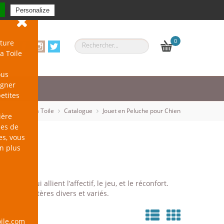
Se connecter
-
S'inscrire
Personalize
0
ture
a Toile
ous
agner
petites
un Chien sur la Toile
Catalogue
Jouet en Peluche pour Chien
ière
les de
es, vous
en plus
liner qui allient l’affectif, le jeu, et le réconfort.
et de caractères divers et variés.
ile.com