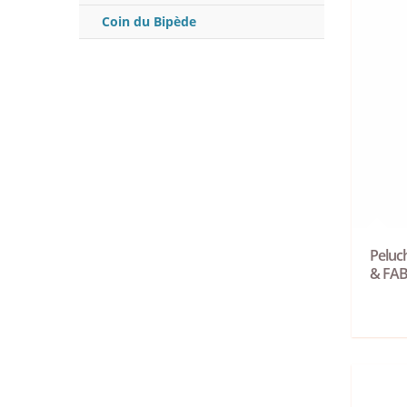
Coin du Bipède
Peluc
& FA