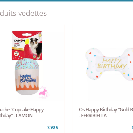
duits vedettes
luche "Cupcake Happy
Os Happy Birthday "Gold 
rthday" - CAMON
- FERRIBIELLA
7,90 €