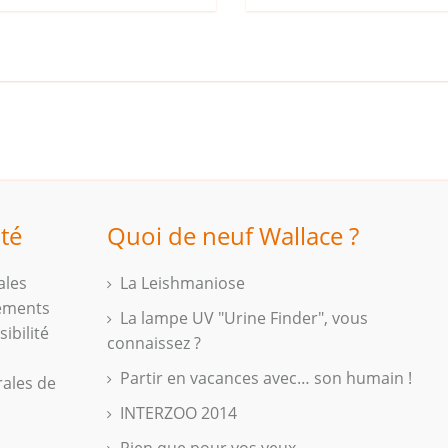
ité
Quoi de neuf Wallace ?
ales
La Leishmaniose
iements
La lampe UV "Urine Finder", vous
ibilité
connaissez ?
Partir en vacances avec… son humain !
rales de
INTERZOO 2014
Rien que pour vos yeux...