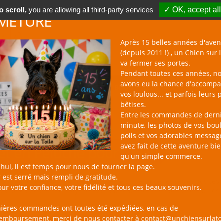
 scroll,
you are allowing all third-party services
✓ OK, accept all
METURE
Après 15 belles années d'aven
(depuis 2011 !) , un Chien sur l
va fermer ses portes.
Pendant toutes ces années, n
avons eu la chance d'accomp
BOUTIQUE NAC
NOUVEAUTÉS
BLOG
CONTACT
vos loulous... et parfois leurs 
bêtises.
Entre les commandes de dern
minute, les photos de vos bou
poils et vos adorables messag
avez fait de cette aventure bi
et en Peluche pour Chien
qu'un simple commerce.
hui, il est temps pour nous de tourner la page.
 est serré mais rempli de gratitude.
sur la Toile, c'est une sélection de peluches moelleuses et douces à câ
ur votre confiance, votre fidélité et tous ces beaux souvenirs.
ix de couleurs et de styles pour plaire aux chiens de toutes tailles 
nières commandes ont toutes été expédiées, en cas de
remboursement, merci de nous contacter à contact@unchiensurlato