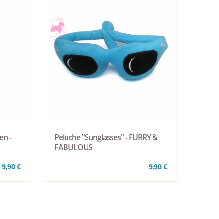
en -
Peluche "Sunglasses" - FURRY &
FABULOUS
9,90 €
9,90 €