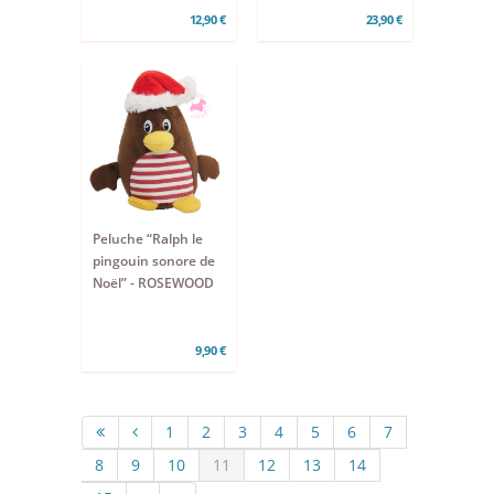
12,90 €
23,90 €
Peluche “Ralph le
pingouin sonore de
Noël” - ROSEWOOD
9,90 €
1
2
3
4
5
6
7
8
9
10
11
12
13
14