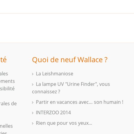
ité
Quoi de neuf Wallace ?
ales
La Leishmaniose
iements
La lampe UV "Urine Finder", vous
ibilité
connaissez ?
Partir en vacances avec… son humain !
rales de
INTERZOO 2014
Rien que pour vos yeux...
nelles
kies