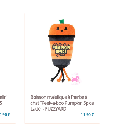
lin’
Boisson maléfique à l’herbe à
S
chat "Peek-a-boo Pumpkin Spice
Latté" - FUZZYARD
0,90 €
11,90 €