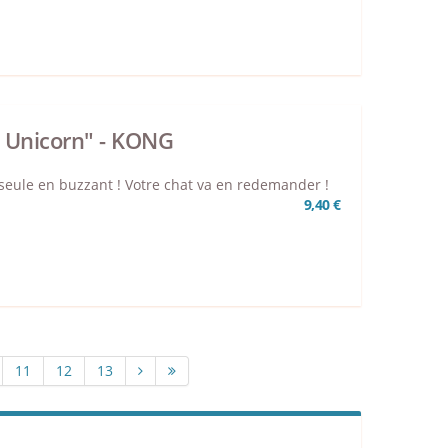
 Unicorn" - KONG
 seule en buzzant ! Votre chat va en redemander !
9,40 €
11
12
13