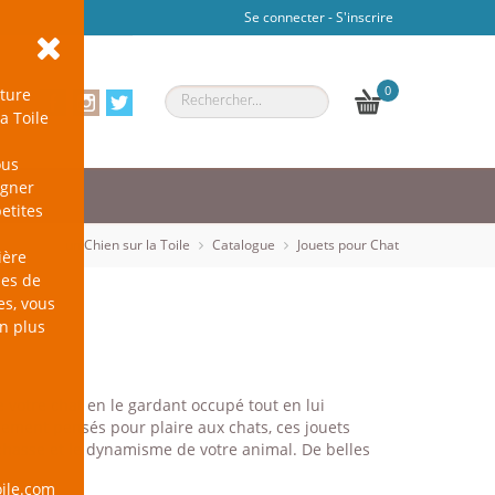
Se connecter
-
S'inscrire
0
ture
a Toile
ous
agner
petites
un Chien sur la Toile
Catalogue
Jouets pour Chat
ière
les de
es, vous
en plus
de votre chat en le gardant occupé tout en lui
lement pensés pour plaire aux chats, ces jouets
de chasse et le dynamisme de votre animal. De belles
ile.com