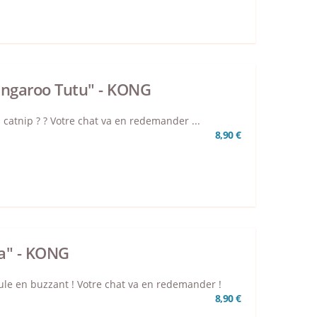
lingaroo Tutu" - KONG
 catnip ? ? Votre chat va en redemander ...
8,90 €
a" - KONG
eule en buzzant ! Votre chat va en redemander !
8,90 €