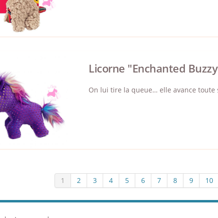
Licorne "Enchanted Buzzy
On lui tire la queue… elle avance toute
1
2
3
4
5
6
7
8
9
10