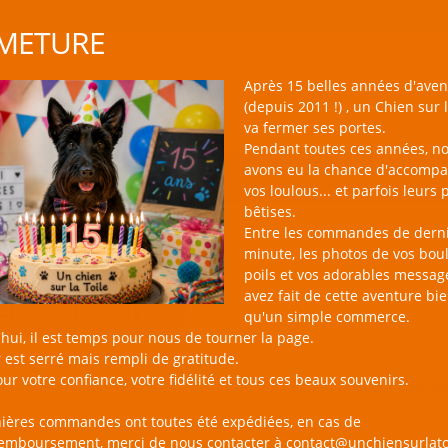
METURE
Après 15 belles années d'aven
(depuis 2011 !) , un Chien sur l
va fermer ses portes.
Pendant toutes ces années, n
avons eu la chance d'accomp
BOUTIQUE NAC
NOUVEAUTÉS
BLOG
CONTACT
vos loulous... et parfois leurs 
bêtises.
Entre les commandes de dern
minute, les photos de vos bou
poils et vos adorables messag
avez fait de cette aventure bi
ets pour Chat
qu'un simple commerce.
hui, il est temps pour nous de tourner la page.
 est serré mais rempli de gratitude.
sur la Toile, c'est une sélection de jouets qui éveilleront l’intérêt 
ur votre confiance, votre fidélité et tous ces beaux souvenirs.
 l'équilibre dont il a besoin pour être pleinement épanoui. Spécia
 d'inventivité pour développer la curiosité, l'habileté, l'instinct 
nières commandes ont toutes été expédiées, en cas de
e jeu en perspective pour votre petit félin !
remboursement, merci de nous contacter à contact@unchiensurlato