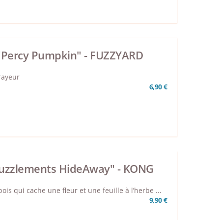
at "Percy Pumpkin" - FUZZYARD
rayeur
6,90 €
Puzzlements HideAway" - KONG
 qui cache une fleur et une feuille à l’herbe ...
9,90 €