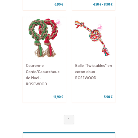
6,90 €
4,90 € - 8,90 €
Couronne
Balle “Twistables” en
Corde/Caoutchouc
coton doux -
de Noël -
ROSEWOOD
ROSEWOOD
11,90 €
5,90 €
1