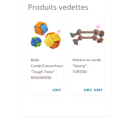
Produits vedettes
Balle
Haltère en corde
Corde/Caoutchouc
“Sporty” -
“Tough Twist” -
TOPZOO
ROSEWOOD
6,90 €
4,90 € - 8,90 €