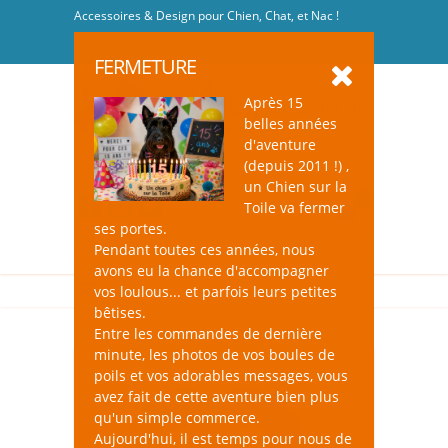
Accessoires & Design pour Chien, Chat, et Nac !
Se connecter
-
S'inscrire
FERMETURE
Après 15
belles années
d'aventure
(depuis 2011 !) ,
un Chien sur la
0
Toile va fermer
ses portes.
Pendant toutes ces années, nous
avons eu la chance d'accompagner
vos loulous... et parfois leurs petites
bêtises.
Entre les commandes de dernière
minute, les photos de vos boules de
poils et vos adorables messages, vous
avez fait de cette aventure bien plus
qu'un simple commerce.
Aujourd'hui, il est temps pour nous de