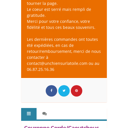
tourner la page.
Le coeur est serré mais rempli de
gratitude.
Merci pour votre confiance, votre
fidélité et tous ces beaux souvenirs.
Les dernières commandes ont toutes
été expédiées, en cas de
retour/remboursement, merci de nous
contacter à
contact@unchiensurlatoile.com ou au
06.87.25.16.36
Couronne Corde/Caoutchouc