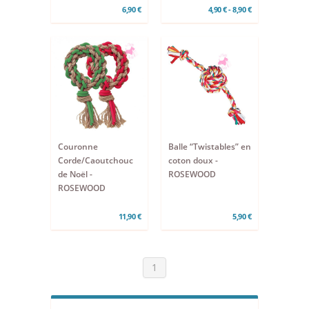
6,90 €
4,90 € - 8,90 €
Couronne
Balle “Twistables” en
Corde/Caoutchouc
coton doux -
de Noël -
ROSEWOOD
ROSEWOOD
11,90 €
5,90 €
1