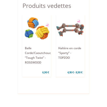
Produits vedettes
Balle
Haltère en corde
Corde/Caoutchouc
“Sporty” -
“Tough Twist” -
TOPZOO
ROSEWOOD
6,90 €
4,90 € - 8,90 €