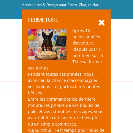
Accessoires & Design pour Chien, Chat, et Nac !
Se connecter
-
S'inscrire
FERMETURE
Après 15
belles années
d'aventure
(depuis 2011 !) ,
un Chien sur la
0
Toile va fermer
ses portes.
Pendant toutes ces années, nous
avons eu la chance d'accompagner
vos loulous... et parfois leurs petites
bêtises.
Entre les commandes de dernière
minute, les photos de vos boules de
Nouveautés CHAT
poils et vos adorables messages, vous
avez fait de cette aventure bien plus
un Chien sur la Toile déniche pour votre
qu'un simple commerce.
chat les dernières nouveautés spécialement
Aujourd'hui, il est temps pour nous de