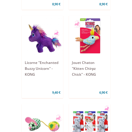
8,90 €
8,90 €
Licorne "Enchanted
Jouet Chaton
Buzzy Unicorn" -
"Kitten Chirpz
KONG
Chick" - KONG
9,40 €
6,90 €