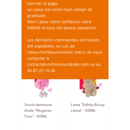
conçues pour lui. Venez découvrir ce qui
tourner la page.
vient de sortir dans l'univers félin et qui va
Le coeur est serré mais rempli de
faire craquer votre petit fauve !
gratitude.
Lire la suite
Merci pour votre confiance, votre
fidélité et tous ces beaux souvenirs.
Les dernières commandes ont toutes
été expédiées, en cas de
retour/remboursement, merci de nous
contacter à
contact@unchiensurlatoile.com ou au
06.87.25.16.36
Souris danseuse
Lama "Softies Buzzy
étoile "Flingaroo
Llama" - KONG
Tutu" - KONG