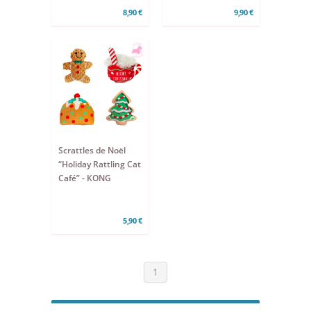
8,90 €
9,90 €
Scrattles de Noël
“Holiday Rattling Cat
Café” - KONG
5,90 €
1