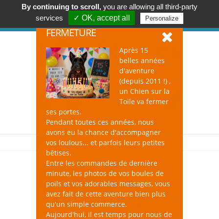
By continuing to scroll,
you are allowing all third-party
Accessoires & Design pour Chien, Chat, et Nac !
services
✓ OK, accept all
Personalize
Se connecter
-
S'inscrire
FERMETURE
Après 15
belles années
d'aventure
(depuis 2011 !) ,
un Chien sur la
0
Toile va fermer
ses portes.
Pendant toutes ces années, nous
avons eu la chance d'accompagner
vos loulous... et parfois leurs petites
bêtises.
Entre les commandes de dernière
minute, les photos de vos boules de
Ramasse-crottes
poils et vos adorables messages, vous
avez fait de cette aventure bien plus
qu'un simple commerce.
Aujourd'hui, il est temps pour nous de