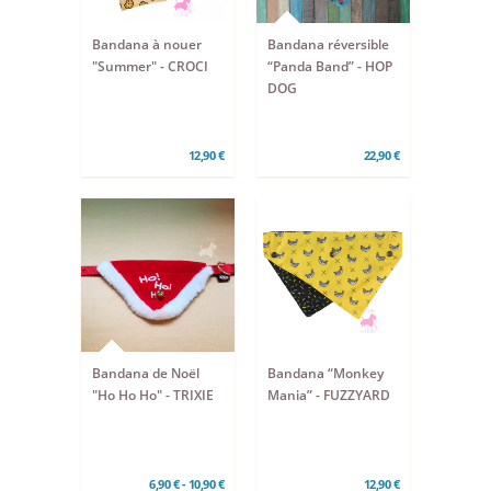
Bandana à nouer
Bandana réversible
"Summer" - CROCI
“Panda Band” - HOP
DOG
12,90 €
22,90 €
Bandana de Noël
Bandana “Monkey
"Ho Ho Ho" - TRIXIE
Mania” - FUZZYARD
6,90 € - 10,90 €
12,90 €