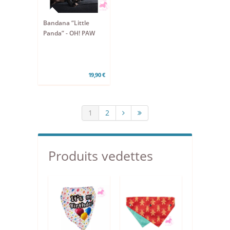
Bandana “Little
Panda” - OH! PAW
19,90 €
1
2
Produits vedettes