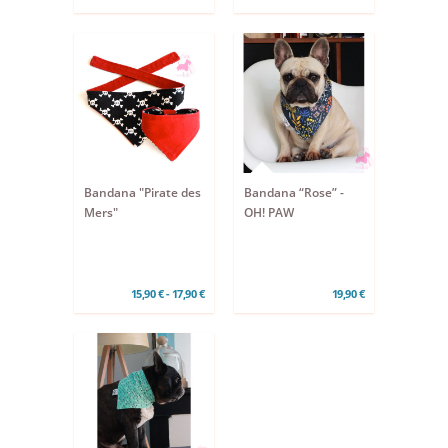
Bandana "Pirate des
Bandana “Rose” -
Mers"
OH! PAW
15,90 € - 17,90 €
19,90 €