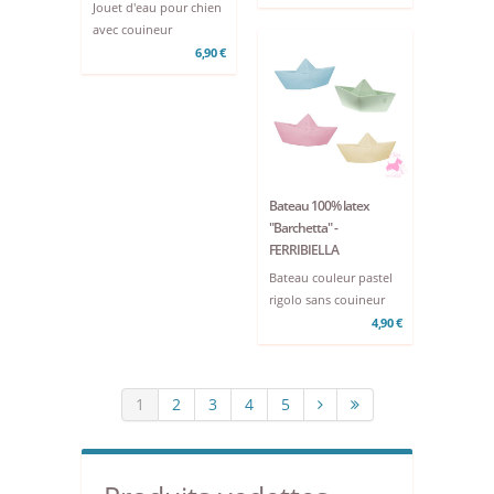
Jouet d'eau pour chien
avec couineur
6,90 €
Bateau 100% latex
"Barchetta" -
FERRIBIELLA
Bateau couleur pastel
rigolo sans couineur
4,90 €
1
2
3
4
5