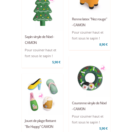
Renne latex "Nez rouge"
- CAMON
Pour couiner haut et
Sapin vinyle de Nöel -
fort sous le sapin !
CAMON
8,90 €
Pour couiner haut et
fort sous le sapin !
5,90 €
Couronne vinyle de Nöel
- CAMON
Pour couiner haut et
Jouet de plage flottant
fort sous le sapin !
"Be Happy" CAMON
5,90 €