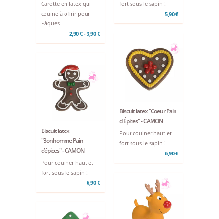
Carotte en latex qui
fort sous le sapin !
couine à offrir pour
5,90 €
Pâques
2,90 € - 3,90 €
Biscuit latex "Coeur Pain
d'Épices" - CAMON
Biscuit latex
Pour couiner haut et
"Bonhomme Pain
fort sous le sapin !
d’épices" - CAMON
6,90 €
Pour couiner haut et
fort sous le sapin !
6,90 €