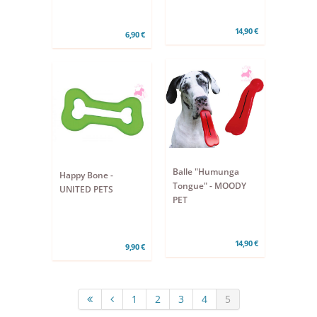
14,90 €
6,90 €
Balle "Humunga
Happy Bone -
Tongue" - MOODY
UNITED PETS
PET
14,90 €
9,90 €
1
2
3
4
5