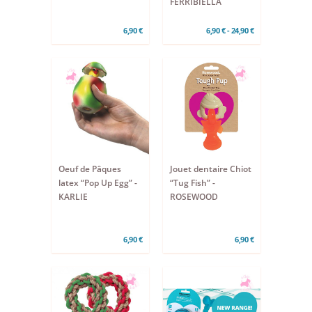
FERRIBIELLA
6,90 €
6,90 € - 24,90 €
Oeuf de Pâques
Jouet dentaire Chiot
latex “Pop Up Egg” -
“Tug Fish” -
KARLIE
ROSEWOOD
6,90 €
6,90 €