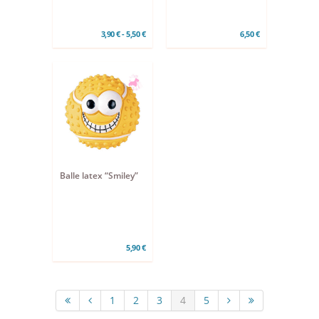
3,90 € - 5,50 €
6,50 €
Balle latex “Smiley”
5,90 €
1
2
3
4
5