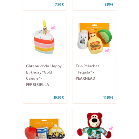
7,90 €
8,90 €
Gâteau dodu Happy
Trio Peluches
Birthday "Gold
"Tequila" -
Candle" -
PEARHEAD
FERRIBIELLA
10,90 €
14,90 €