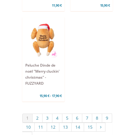
11,90 €
15,90 €
Peluche Dinde de
noël "Merry cluckin’
christmas" -
FUZZYARD
15,90 € - 17,90 €
1
2
3
4
5
6
7
8
9
10
11
12
13
14
15