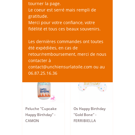
allient l’affectif, le jeu, et le réconfort.
tourner la page.
Large choix de couleurs et de styles pour
Le coeur est serré mais rempli de
plaire aux chiens de toutes tailles et de
gratitude.
caractères divers et variés.
Lire la suite
Merci pour votre confiance, votre
fidélité et tous ces beaux souvenirs.
Les dernières commandes ont toutes
été expédiées, en cas de
retour/remboursement, merci de nous
contacter à
contact@unchiensurlatoile.com ou au
06.87.25.16.36
Peluche "Cupcake
Os Happy Birthday
Happy Birthday" -
"Gold Bone" -
CAMON
FERRIBIELLA