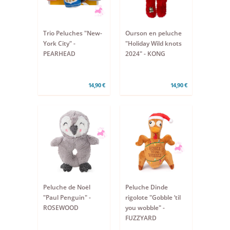
Trio Peluches "New-
Ourson en peluche
York City" -
"Holiday Wild knots
PEARHEAD
2024" - KONG
14,90 €
14,90 €
Peluche de Noël
Peluche Dinde
"Paul Penguin" -
rigolote "Gobble ‘til
ROSEWOOD
you wobble" -
FUZZYARD