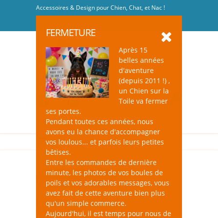
Accessoires & Design pour Chien, Chat, et Nac !
Se connecter
-
S'inscrire
FERMETURE
Après 15
belles années
d'aventure
(depuis 2011 !) ,
un Chien sur la
0
Toile va fermer
ses portes.
Pendant toutes ces années, nous
avons eu la chance d'accompagner
vos loulous... et parfois leurs petites
bêtises.
Entre les commandes de dernière
minute, les photos de vos boules de
Jouets pour Chat
poils et vos adorables messages, vous
avez fait de cette aventure bien plus
un Chien sur la Toile, c'est une sélection de
qu'un simple commerce.
jouets qui éveilleront l’intérêt de votre chat
Aujourd'hui, il est temps pour nous de