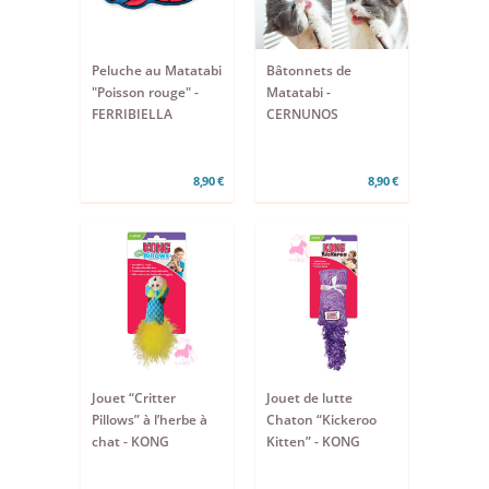
Peluche au Matatabi
Bâtonnets de
"Poisson rouge" -
Matatabi -
FERRIBIELLA
CERNUNOS
8,90 €
8,90 €
Jouet “Critter
Jouet de lutte
Pillows” à l’herbe à
Chaton “Kickeroo
chat - KONG
Kitten” - KONG