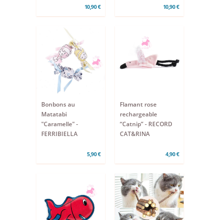
10,90 €
10,90 €
Bonbons au
Flamant rose
Matatabi
rechargeable
"Caramelle" -
“Catnip” - RECORD
FERRIBIELLA
CAT&RINA
5,90 €
4,90 €