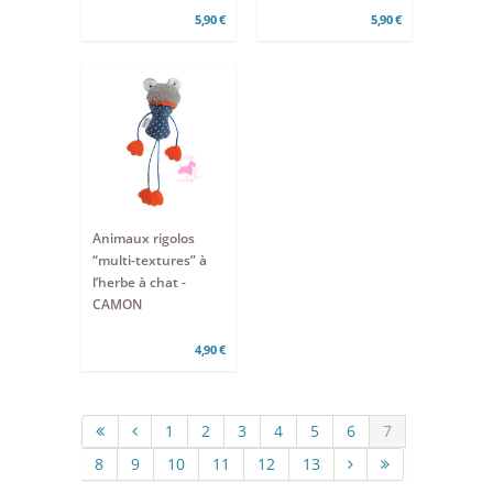
5,90 €
5,90 €
Animaux rigolos
“multi-textures” à
l’herbe à chat -
CAMON
4,90 €
1
2
3
4
5
6
7
8
9
10
11
12
13