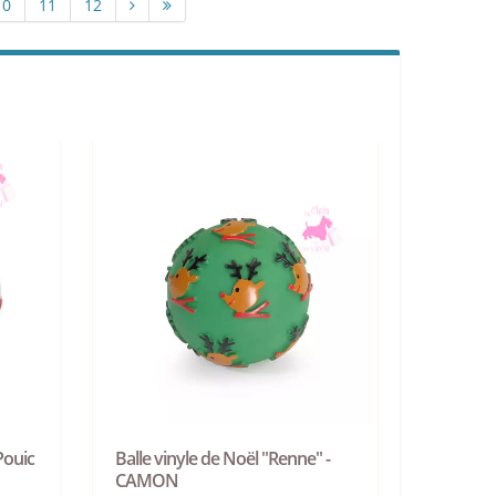
10
11
12
Pouic
Balle vinyle de Noël "Renne" -
CAMON