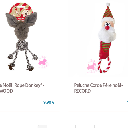
e Noël "Rope Donkey" -
Peluche Corde Père noël -
EWOOD
RECORD
9,90 €