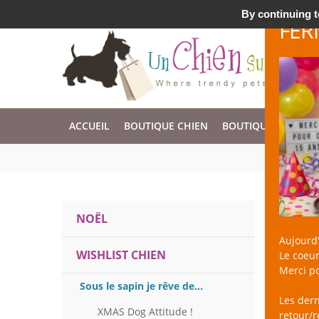
Accessoires & Design pour Chien, Chat, et Nac !
By continuing to
FER
ACCUEIL
BOUTIQUE CHIEN
BOUTIQUE CHAT
Sél
NOËL
Aujourd'
WISHLIST CHIEN
Le coeur
un Chien 
Merci po
Sous le sapin je rêve de...
Les der
XMAS Dog Attitude !
retour/