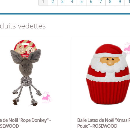
1
2
3
4
5
6
7
8
9
duits vedettes
e de Noël "Rope Donkey" -
Balle Latex de Noël “Xmas 
OSEWOOD
Pouic” - ROSEWOOD