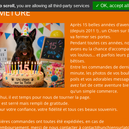
 scroll,
you are allowing all third-party services
✓ OK, accept all
METURE
Après 15 belles années d'aven
(depuis 2011 !) , un Chien sur l
va fermer ses portes.
Pendant toutes ces années, n
avons eu la chance d'accomp
BOUTIQUE NAC
NOUVEAUTÉS
BLOG
CONTACT
vos loulous... et parfois leurs 
bêtises.
Entre les commandes de dern
minute, les photos de vos bou
poils et vos adorables messag
avez fait de cette aventure bi
ection Noël
qu'un simple commerce.
hui, il est temps pour nous de tourner la page.
 est serré mais rempli de gratitude.
sur la Toile : une large sélection d'accessoires "Noël" pour avoir 
ur votre confiance, votre fidélité et tous ces beaux souvenirs.
Wishlist de Noël des T
nières commandes ont toutes été expédiées, en cas de
remboursement, merci de nous contacter à contact@unchiensurlato