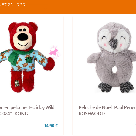
.87.25.16.36
n en peluche "Holiday Wild
Peluche de Noël "Paul Pengu
 2024" - KONG
ROSEWOOD
14,90 €