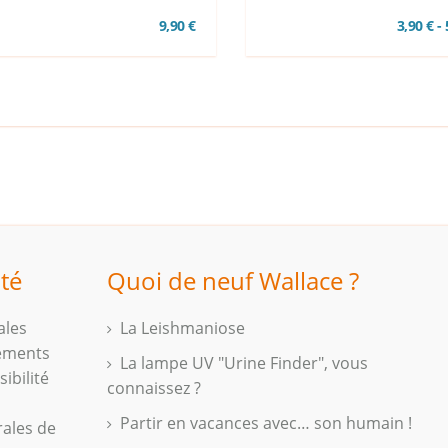
9,90 €
3,90 € -
ité
Quoi de neuf Wallace ?
ales
La Leishmaniose
iements
La lampe UV "Urine Finder", vous
ibilité
connaissez ?
Partir en vacances avec… son humain !
rales de