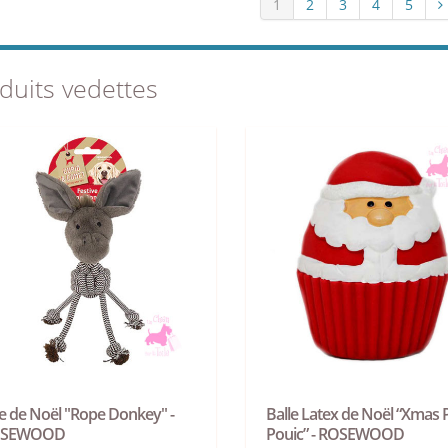
1
2
3
4
5
duits vedettes
e de Noël "Rope Donkey" -
Balle Latex de Noël “Xmas 
OSEWOOD
Pouic” - ROSEWOOD