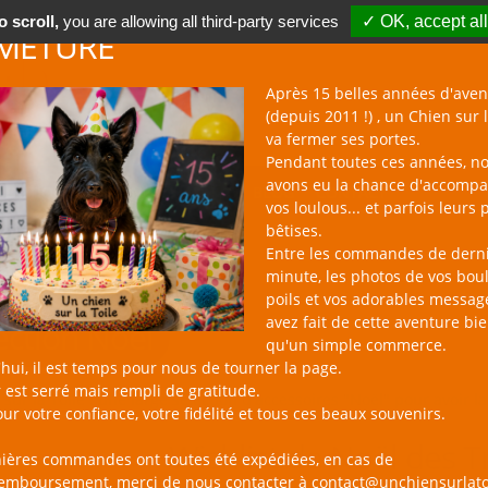
 scroll,
you are allowing all third-party services
✓ OK, accept all
METURE
Après 15 belles années d'aven
(depuis 2011 !) , un Chien sur l
va fermer ses portes.
Pendant toutes ces années, n
avons eu la chance d'accomp
BOUTIQUE NAC
NOUVEAUTÉS
BLOG
CONTACT
vos loulous... et parfois leurs 
bêtises.
Entre les commandes de dern
minute, les photos de vos bou
poils et vos adorables messag
avez fait de cette aventure bi
ection Noël
qu'un simple commerce.
hui, il est temps pour nous de tourner la page.
 est serré mais rempli de gratitude.
sur la Toile : une large sélection d'accessoires "Noël" pour avoir 
ur votre confiance, votre fidélité et tous ces beaux souvenirs.
Wishlist de Noël des T
nières commandes ont toutes été expédiées, en cas de
remboursement, merci de nous contacter à contact@unchiensurlato