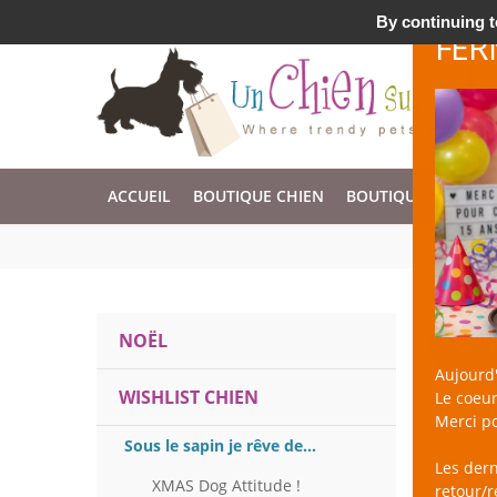
Accessoires & Design pour Chien, Chat, et Nac !
By continuing to
FER
ACCUEIL
BOUTIQUE CHIEN
BOUTIQUE CHAT
Sél
NOËL
Aujourd'
WISHLIST CHIEN
Le coeur
un Chien 
Merci po
Sous le sapin je rêve de...
Les der
XMAS Dog Attitude !
retour/