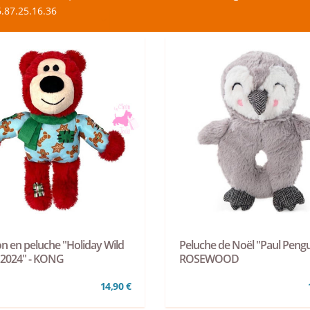
.87.25.16.36
n en peluche "Holiday Wild
Peluche de Noël "Paul Pengu
 2024" - KONG
ROSEWOOD
14,90 €