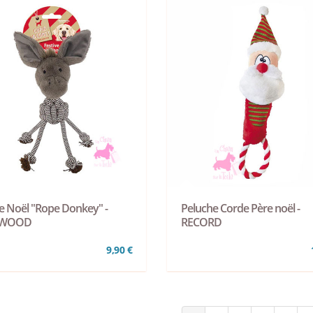
e Noël "Rope Donkey" -
Peluche Corde Père noël -
EWOOD
RECORD
9,90 €