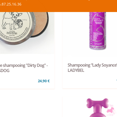
.87.25.16.36
Shampooing “Lady Soyance”
de shampooing "Dirty Dog" -
LADYBEL
SDOG
24,90 €