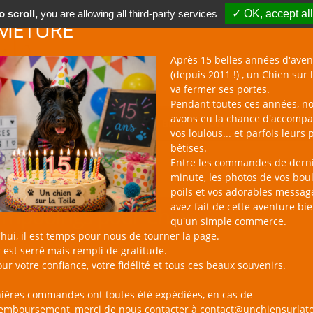
 scroll,
you are allowing all third-party services
✓ OK, accept all
METURE
Après 15 belles années d'aven
(depuis 2011 !) , un Chien sur l
va fermer ses portes.
Pendant toutes ces années, n
avons eu la chance d'accomp
BOUTIQUE NAC
NOUVEAUTÉS
BLOG
CONTACT
vos loulous... et parfois leurs 
bêtises.
Entre les commandes de dern
minute, les photos de vos bou
poils et vos adorables messag
avez fait de cette aventure bi
mpooings pour Chien
qu'un simple commerce.
hui, il est temps pour nous de tourner la page.
 est serré mais rempli de gratitude.
ur votre confiance, votre fidélité et tous ces beaux souvenirs.
nières commandes ont toutes été expédiées, en cas de
remboursement, merci de nous contacter à contact@unchiensurlato