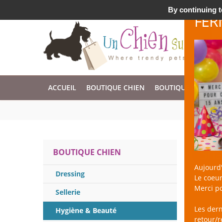
Accessoires & Design pour Chien, Chat, et Nac !
By continuing to
FER
ACCUEIL
BOUTIQUE CHIEN
BOUTIQUE CHAT
Sha
BOUTIQUE CHIEN
Aujourd'
Dressing
Le coeur
Merci po
Sellerie
Les der
Hygiène & Beauté
retour/