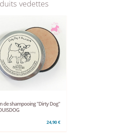
duits vedettes
in de shampooing "Dirty Dog"
LOUISDOG
24,90 €