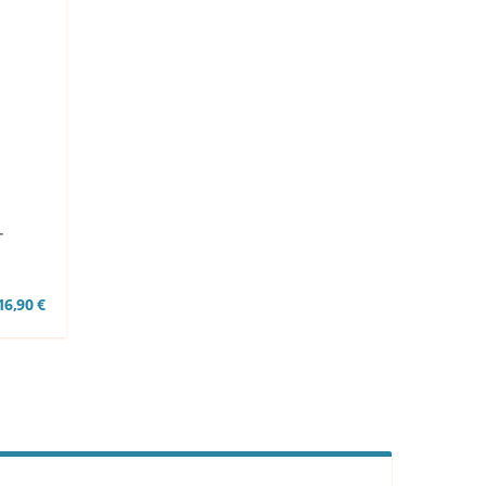
T
16,90 €