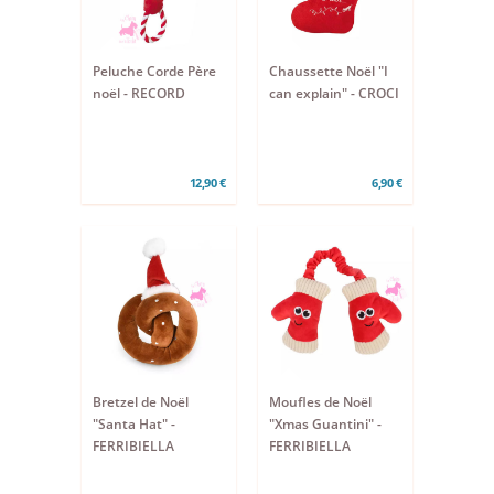
Peluche Corde Père
Chaussette Noël "I
noël - RECORD
can explain" - CROCI
12,90 €
6,90 €
Bretzel de Noël
Moufles de Noël
"Santa Hat" -
"Xmas Guantini" -
FERRIBIELLA
FERRIBIELLA