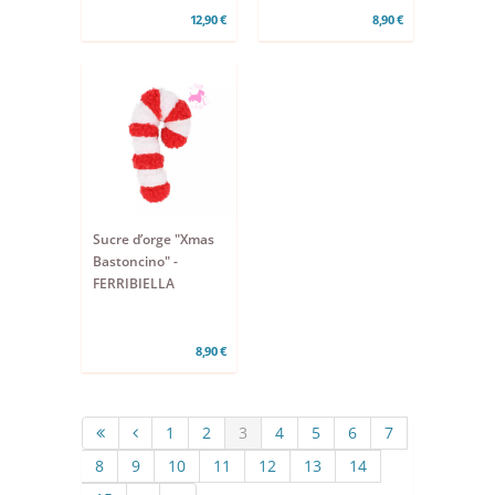
12,90 €
8,90 €
Sucre d’orge "Xmas
Bastoncino" -
FERRIBIELLA
8,90 €
1
2
3
4
5
6
7
8
9
10
11
12
13
14