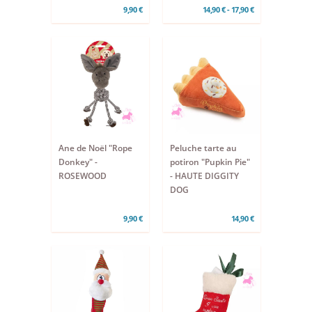
9,90 €
14,90 € - 17,90 €
Ane de Noël "Rope
Peluche tarte au
Donkey" -
potiron "Pupkin Pie"
ROSEWOOD
- HAUTE DIGGITY
DOG
9,90 €
14,90 €