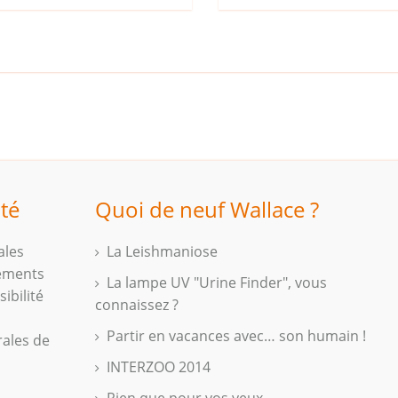
ité
Quoi de neuf Wallace ?
ales
La Leishmaniose
iements
La lampe UV "Urine Finder", vous
ibilité
connaissez ?
Partir en vacances avec… son humain !
rales de
INTERZOO 2014
Rien que pour vos yeux...