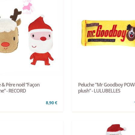
 & Père noël “Façon
Peluche "Mr Goodboy POW
ne” - RECORD
plush” - LULUBELLES
8,90 €