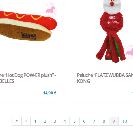
he “Hot Dog POW-ER plush” -
Peluche “FLATZ WUBBA SAN
BELLES
KONG
14,90 €
1
2
3
4
5
6
7
8
9
10