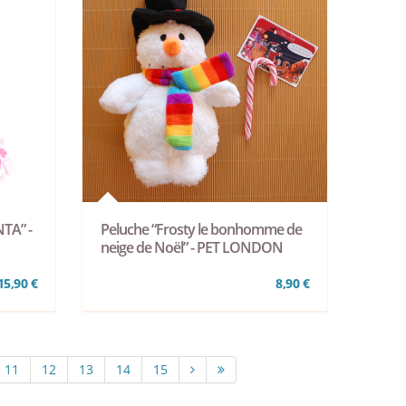
TA” -
Peluche “Frosty le bonhomme de
neige de Noël” - PET LONDON
15,90 €
8,90 €
11
12
13
14
15