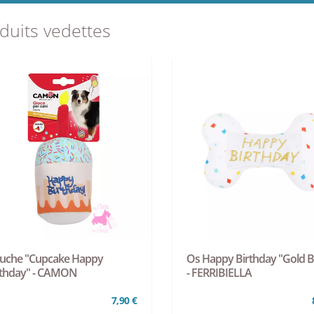
duits vedettes
luche "Cupcake Happy
Os Happy Birthday "Gold 
rthday" - CAMON
- FERRIBIELLA
7,90 €