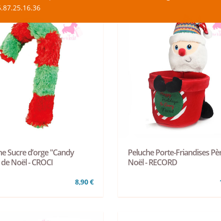
.87.25.16.36
he Sucre d’orge "Candy
Peluche Porte-Friandises Pè
 de Noël - CROCI
Noël - RECORD
8,90 €