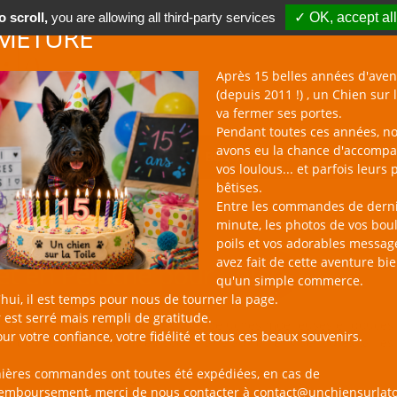
 scroll,
you are allowing all third-party services
✓ OK, accept all
METURE
Après 15 belles années d'aven
(depuis 2011 !) , un Chien sur l
va fermer ses portes.
Pendant toutes ces années, n
avons eu la chance d'accomp
BOUTIQUE NAC
NOUVEAUTÉS
BLOG
CONTACT
vos loulous... et parfois leurs 
bêtises.
Entre les commandes de dern
minute, les photos de vos bou
poils et vos adorables messag
avez fait de cette aventure bi
et en Peluche pour Chien
qu'un simple commerce.
hui, il est temps pour nous de tourner la page.
 est serré mais rempli de gratitude.
sur la Toile, c'est une sélection de peluches moelleuses et douces à câ
ur votre confiance, votre fidélité et tous ces beaux souvenirs.
ix de couleurs et de styles pour plaire aux chiens de toutes tailles 
nières commandes ont toutes été expédiées, en cas de
remboursement, merci de nous contacter à contact@unchiensurlato