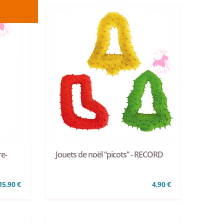
re-
Jouets de noël “picots” - RECORD
15,90 €
4,90 €