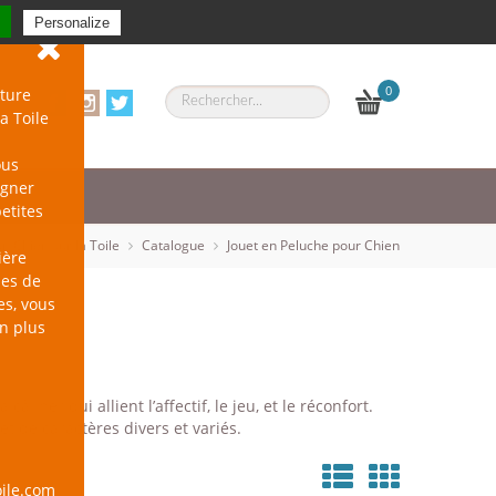
Se connecter
-
S'inscrire
Personalize
0
ture
a Toile
ous
agner
petites
un Chien sur la Toile
Catalogue
Jouet en Peluche pour Chien
ière
les de
es, vous
en plus
liner qui allient l’affectif, le jeu, et le réconfort.
et de caractères divers et variés.
ile.com