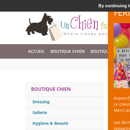
Accessoires & Design pour Chien, Chat, et Nac !
By continuing to
FER
ACCUEIL
BOUTIQUE CHIEN
BOUTIQUE CHAT
Jou
BOUTIQUE CHIEN
Aujourd'
Dressing
Le coeur
un Chien 
Merci po
Large cho
Sellerie
Les der
Hygiène & Beauté
retour/