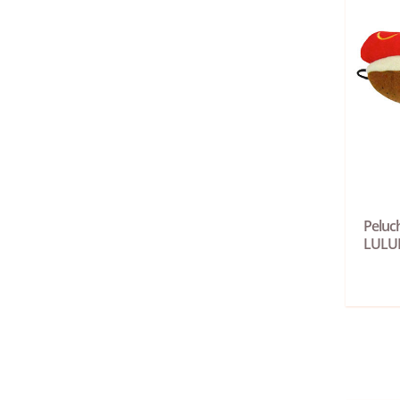
Peluc
LULU