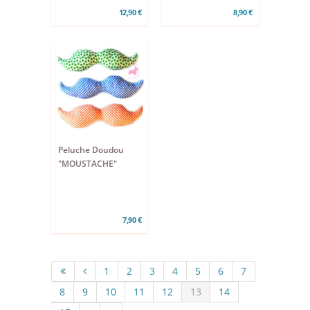
12,90 €
8,90 €
Peluche Doudou
"MOUSTACHE"
7,90 €
1
2
3
4
5
6
7
8
9
10
11
12
13
14